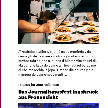
// Nathalie Stuffer // Njenië ca da marënda y da
cëina y ti dé da maië a mutons y mutans ie for mo
suvënz udù sciche n lëur da d’ëila tla vita da uni di.
Ma canche la va de cujiné a n livel aut iel belau mé
ëi che mescëida la jopa. L mond dla sëures y dla
maniera de cujiné nosc maië ...
Frauen im Journalismus
Das Journalismusfest Innsbruck
aus Frauensicht