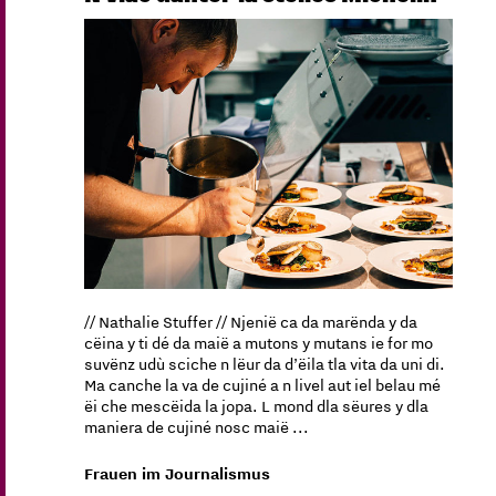
// Nathalie Stuffer // Njenië ca da marënda y da
cëina y ti dé da maië a mutons y mutans ie for mo
suvënz udù sciche n lëur da d’ëila tla vita da uni di.
Ma canche la va de cujiné a n livel aut iel belau mé
ëi che mescëida la jopa. L mond dla sëures y dla
maniera de cujiné nosc maië ...
Frauen im Journalismus